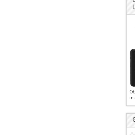
Ob
re