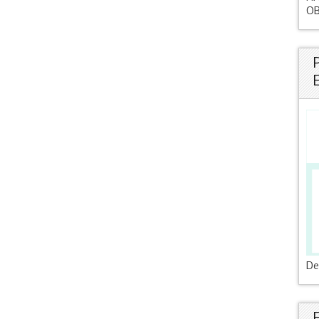
OB
De