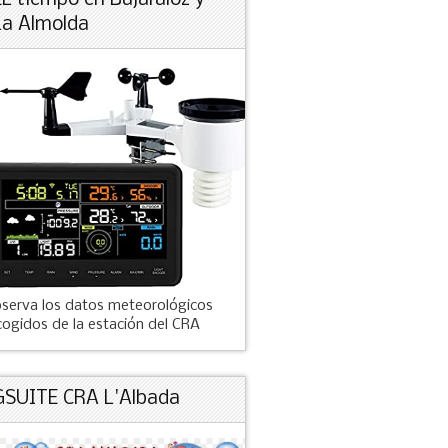
EL tiempo en Bujaraloz y
La Almolda
serva los datos meteorológicos
cogidos de la estación del CRA
GSUITE CRA L'Albada