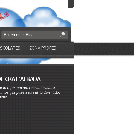
ESCOLARES
ZONA PROFES
AL CRA L'ALBADA
a la información relevante sobre
amos que paséis un ratito divertido.
isita.