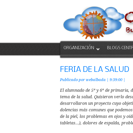
ORGANIZACIÓN
BLOGS CENT
FERIA DE LA SALUD
Publicado por
webalbada
|
9:39:00
|
El alumnado de 5º y 6º de primaria, d
tema de la salud. Quisieron verlo desd
desarrollaron un proyecto cuyo objeti
dolencias más comunes que podemos 
de la piel, los problemas en ojos y oíd
tabletas...), dolores de espalda, pro