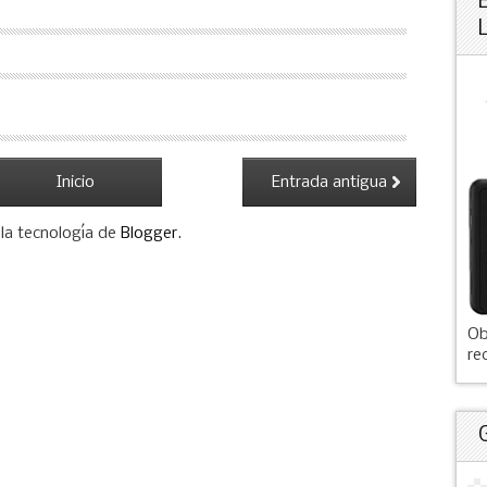
Inicio
Entrada antigua
la tecnología de
Blogger
.
Ob
re